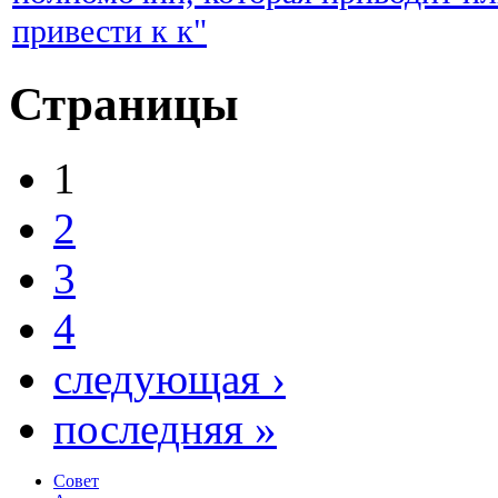
привести к к"
Страницы
1
2
3
4
следующая ›
последняя »
Совет