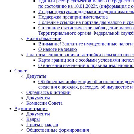
Единый реестр субъектов малого и среднего 
по состоянию на 10.01.2023г. (информация с
Инфраструктура поддержки предприниматель
Поддержка предпринимательства
Полезные ссылки на портале для малого и сре
Сплошное статистическое наблюдение малого 
Территориального органа Федеральной служб
Налогоблажение
Внимание! Заплатите имущественные налоги д
О налоге на землю
План землепользования и застройки сельского посе
Карта границ зон с особыми условиями исполь
О внесения изменений в правила землепользов
Совет
Депутаты
Обобщенная информация об исполнении депут
сведения о доходах, расходах, об имуществе и
Обращаясь к истории
Документы
Комиссии Совета
Администрация
Документы
Кадры
Прием граждан
Общественные формирования