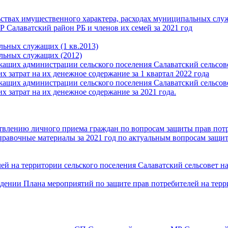
льствах имущественного характера, расходах муниципальных сл
Салаватский район РБ и членов их семей за 2021 год
льных служащих (1 кв.2013)
альных служащих (2012)
ащих администрации сельского поселения Салаватский сельсо
х затрат на их денежное содержание за 1 квартал 2022 года
ащих администрации сельского поселения Салаватский сельсо
х затрат на их денежное содержание за 2021 года.
ствлению личного приема граждан по вопросам защиты прав пот
авочные материалы за 2021 год по актуальным вопросам защи
й на территории сельского поселения Салаватский сельсовет на
дении Плана мероприятий по защите прав потребителей на тер