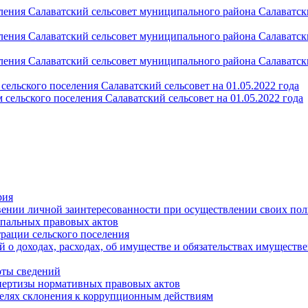
ления Салаватский сельсовет муниципального района Салаватс
ления Салаватский сельсовет муниципального района Салаватс
ления Салаватский сельсовет муниципального района Салаватс
ельского поселения Салаватский сельсовет на 01.05.2022 года
сельского поселения Салаватский сельсовет на 01.05.2022 года
рия
вении личной заинтересованности при осуществлении своих пол
пальных правовых актов
рации сельского поселения
 о доходах, расходах, об имуществе и обязательствах имуществ
оты сведений
пертизы нормативных правовых актов
целях склонения к коррупционным действиям