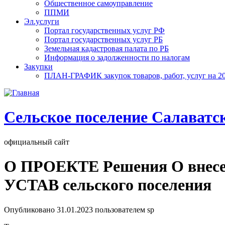
Общественное самоуправление
ППМИ
Эл.услуги
Портал государственных услуг РФ
Портал государственных услуг РБ
Земельная кадастровая палата по РБ
Информация о задолженности по налогам
Закупки
ПЛАН-ГРАФИК закупок товаров, работ, услуг на 20
Cельское поселение Салаватс
официальный сайт
О ПРОЕКТЕ Решения О внесе
УСТАВ сельского поселения
Опубликовано
31.01.2023
пользователем
sp