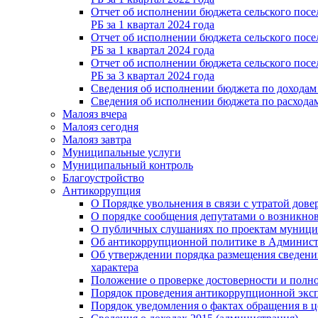
Отчет об исполнении бюджета сельского посе
РБ за 1 квартал 2024 года
Отчет об исполнении бюджета сельского посе
РБ за 1 квартал 2024 года
Отчет об исполнении бюджета сельского посе
РБ за 3 квартал 2024 года
Сведения об исполнении бюджета по доходам с
Сведения об исполнении бюджета по расходам 
Малояз вчера
Малояз сегодня
Малояз завтра
Муниципальные услуги
Муниципальный контроль
Благоустройство
Антикоррупция
О Порядке увольнения в связи с утратой дове
О порядке сообщения депутатами о возникно
О публичных слушаниях по проектам муници
Об антикоррупционной политике в Админист
Об утверждении порядка размещения сведений
характера
Положение о проверке достоверности и полн
Порядок проведения антикоррупционной экс
Порядок уведомления о фактах обращения в 