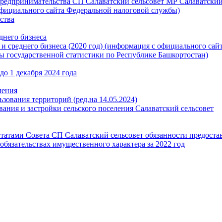
предпринимательства СП Салаватский сельсовет МР Салаватски
 официального сайта Федеральной налоговой службы)
ства
днего бизнеса
и среднего бизнеса (2020 год) (информация с официального сай
ы государственной статистики по Республике Башкортостан)
о 1 декабря 2024 года
ления
зования территорий (ред.на 14.05.2024)
ания и застройки сельского поселения Салаватский сельсовет
атами Совета СП Салаватский сельсовет обязанности предоста
 обязательствах имущественного характера за 2022 год