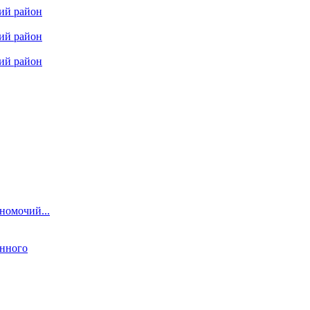
кий район
кий район
кий район
номочий...
енного