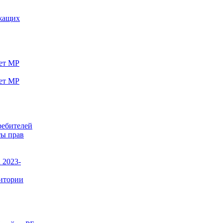
ужащих
вет МР
вет МР
ребителей
ты прав
 2023-
ритории