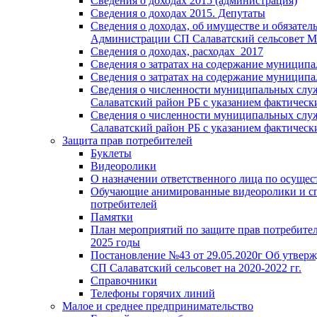
Сведения о доходах 2015 (администрация)
Сведения о доходах 2015. Депутаты
Сведения о доходах, об имуществе и обязате
Администрации СП Салаватский сельсовет МР 
Сведения о доходах, расходах_2017
Сведения о затратах на содержание муниципа
Сведения о затратах на содержание муницип
Сведения о численности муниципальных служ
Салаватский район РБ с указанием фактически
Сведения о численности муниципальных служ
Салаватский район РБ с указанием фактически
Защита прав потребителей
Буклеты
Видеоролики
О назначении ответственного лица по осуще
Обучающие анимированные видеоролики и спр
потребителей
Памятки
План мероприятий по защите прав потребителе
2025 годы
Постановление №43 от 29.05.2020г Об утверж
СП Салаватский сельсовет на 2020-2022 гг.
Справочники
Телефоны горячих линий
Малое и среднее предпринимательство