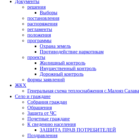
Документы
решения
Выборы
постановления
распоряжения
регламенты
положения
программы
Охрана земель
Противодействие наркотикам
проекты
Жилищный контроль
Имущественный контроль
Дорожный контроль
формы заявлений
ЖКХ
Генеральная схема теплоснабжения с.Малояз Салава
Село и граждане
Собрания граждан
Обращения
Защита от ЧС
Почетные граждане
К сведению населения
ЗАЩИТА ПРАВ ПОТРЕБИТЕЛЕЙ
Поздравления