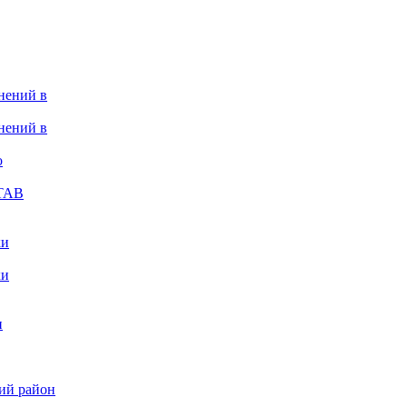
нений в
нений в
о
СТАВ
ки
ки
и
кий район