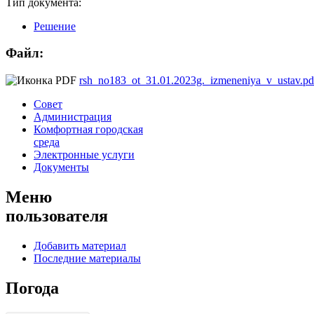
Тип документа:
Решение
Файл:
rsh_no183_ot_31.01.2023g._izmeneniya_v_ustav.pd
Совет
Администрация
Комфортная городская
среда
Электронные услуги
Документы
Меню
пользователя
Добавить материал
Последние материалы
Погода