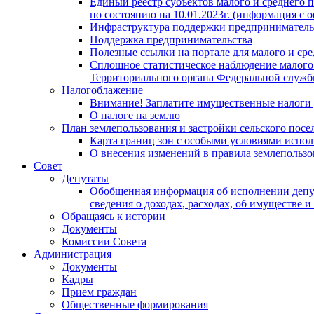
Единый реестр субъектов малого и среднего 
по состоянию на 10.01.2023г. (информация с
Инфраструктура поддержки предприниматель
Поддержка предпринимательства
Полезные ссылки на портале для малого и сре
Сплошное статистическое наблюдение малого 
Территориального органа Федеральной служб
Налогоблажение
Внимание! Заплатите имущественные налоги д
О налоге на землю
План землепользования и застройки сельского посе
Карта границ зон с особыми условиями исполь
О внесения изменений в правила землепользов
Совет
Депутаты
Обобщенная информация об исполнении депут
сведения о доходах, расходах, об имуществе и
Обращаясь к истории
Документы
Комиссии Совета
Администрация
Документы
Кадры
Прием граждан
Общественные формирования