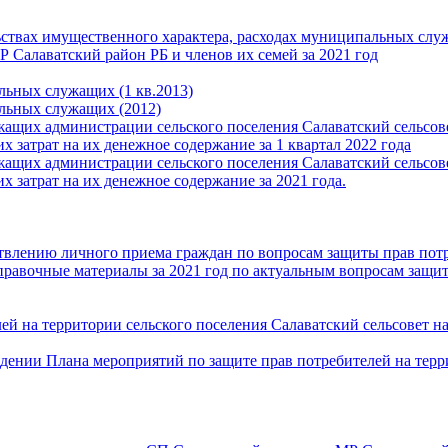
льствах имущественного характера, расходах муниципальных сл
Салаватский район РБ и членов их семей за 2021 год
льных служащих (1 кв.2013)
альных служащих (2012)
ащих администрации сельского поселения Салаватский сельсо
х затрат на их денежное содержание за 1 квартал 2022 года
ащих администрации сельского поселения Салаватский сельсо
х затрат на их денежное содержание за 2021 года.
ствлению личного приема граждан по вопросам защиты прав пот
авочные материалы за 2021 год по актуальным вопросам защи
й на территории сельского поселения Салаватский сельсовет на
дении Плана мероприятий по защите прав потребителей на тер