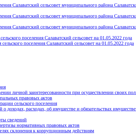
ления Салаватский сельсовет муниципального района Салаватс
ления Салаватский сельсовет муниципального района Салаватс
ления Салаватский сельсовет муниципального района Салаватс
ельского поселения Салаватский сельсовет на 01.05.2022 года
сельского поселения Салаватский сельсовет на 01.05.2022 года
рия
вении личной заинтересованности при осуществлении своих пол
пальных правовых актов
рации сельского поселения
 о доходах, расходах, об имуществе и обязательствах имуществ
оты сведений
пертизы нормативных правовых актов
целях склонения к коррупционным действиям