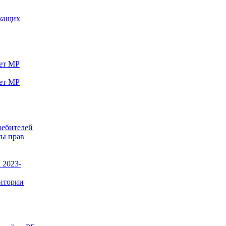
ужащих
вет МР
вет МР
ребителей
ты прав
 2023-
ритории