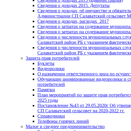
Сведения о доходах 2015 (администрация)
Сведения о доходах 2015. Депутаты
Сведения о доходах, об имуществе и обязате
Администрации СП Салаватский сельсовет МР 
Сведения о доходах, расходах_2017
Сведения о затратах на содержание муниципа
Сведения о затратах на содержание муницип
Сведения о численности муниципальных служ
Салаватский район РБ с указанием фактически
Сведения о численности муниципальных служ
Салаватский район РБ с указанием фактически
Защита прав потребителей
Буклеты
Видеоролики
О назначении ответственного лица по осуще
Обучающие анимированные видеоролики и спр
потребителей
Памятки
План мероприятий по защите прав потребителе
2025 годы
Постановление №43 от 29.05.2020г Об утверж
СП Салаватский сельсовет на 2020-2022 гг.
Справочники
Телефоны горячих линий
Малое и среднее предпринимательство