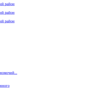
кий район
кий район
кий район
номочий...
енного