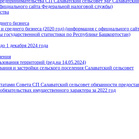
предпринимательства СП Салаватский сельсовет МР Салаватски
 официального сайта Федеральной налоговой службы)
ства
днего бизнеса
и среднего бизнеса (2020 год) (информация с официального сай
ы государственной статистики по Республике Башкортостан)
о 1 декабря 2024 года
ления
зования территорий (ред.на 14.05.2024)
ания и застройки сельского поселения Салаватский сельсовет
атами Совета СП Салаватский сельсовет обязанности предоста
 обязательствах имущественного характера за 2022 год