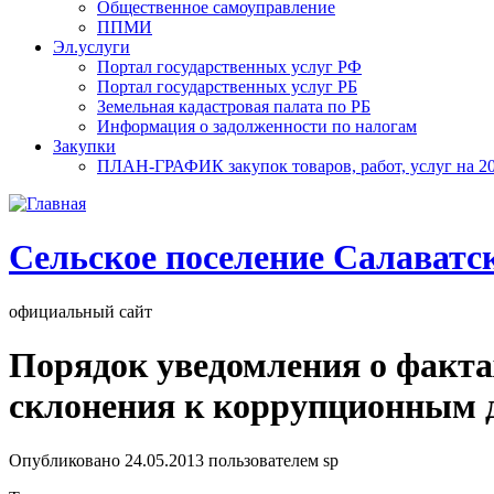
Общественное самоуправление
ППМИ
Эл.услуги
Портал государственных услуг РФ
Портал государственных услуг РБ
Земельная кадастровая палата по РБ
Информация о задолженности по налогам
Закупки
ПЛАН-ГРАФИК закупок товаров, работ, услуг на 20
Cельское поселение Салаватс
официальный сайт
Порядок уведомления о факта
склонения к коррупционным 
Опубликовано
24.05.2013
пользователем
sp